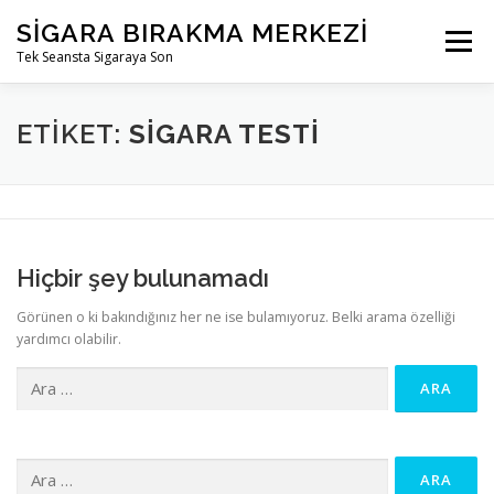
İçeriğe
SIGARA BIRAKMA MERKEZI
geç
Menü
Tek Seansta Sigaraya Son
ETIKET:
SIGARA TESTI
Hiçbir şey bulunamadı
Görünen o ki bakındığınız her ne ise bulamıyoruz. Belki arama özelliği
yardımcı olabilir.
Arama:
Arama: