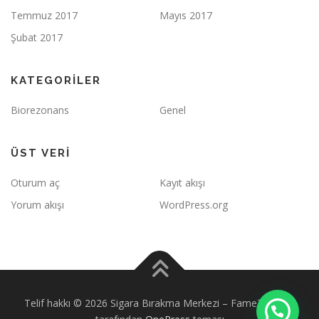
Temmuz 2017
Mayıs 2017
Şubat 2017
KATEGORILER
Biorezonans
Genel
ÜST VERI
Oturum aç
Kayıt akışı
Yorum akışı
WordPress.org
Telif hakkı © 2026 Sigara Bırakma Merkezi
–
FameThemes