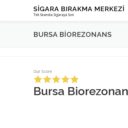
İçeriğe
SIGARA BIRAKMA MERKEZI
geç
Tek Seansta Sigaraya Son
BURSA BIOREZONANS
Our Score
Bursa Biorezona