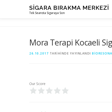
İçeriğe
SIGARA BIRAKMA MERKEZI
geç
Tek Seansta Sigaraya Son
Mora Terapi Kocaeli Si
26.10.2017
TARIHINDE YAYINLANDI
BIORESON
Our Score