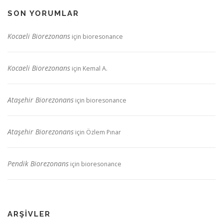
SON YORUMLAR
Kocaeli Biorezonans
için
bioresonance
Kocaeli Biorezonans
için
Kemal A.
Ataşehir Biorezonans
için
bioresonance
Ataşehir Biorezonans
için
Özlem Pınar
Pendik Biorezonans
için
bioresonance
ARŞIVLER