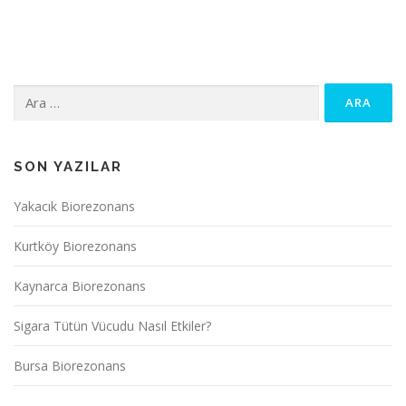
z
ı
g
e
Arama:
z
i
n
m
SON YAZILAR
e
Yakacık Biorezonans
s
i
Kurtköy Biorezonans
Kaynarca Biorezonans
Sigara Tütün Vücudu Nasıl Etkiler?
Bursa Biorezonans