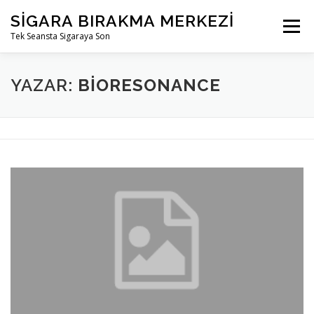
İçeriğe
SIGARA BIRAKMA MERKEZI
geç
Menü
Tek Seansta Sigaraya Son
YAZAR:
BIORESONANCE