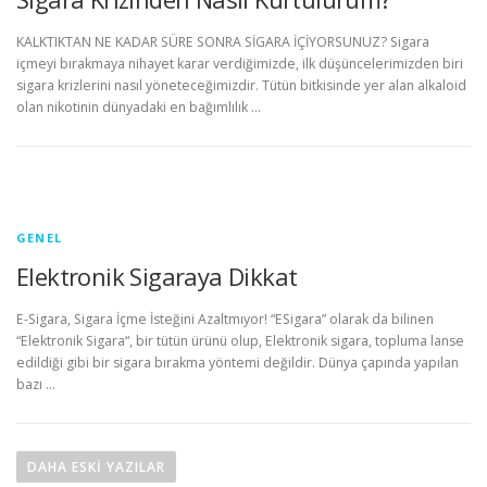
KALKTIKTAN NE KADAR SÜRE SONRA SİGARA İÇİYORSUNUZ? Sigara
içmeyi bırakmaya nihayet karar verdiğimizde, ilk düşüncelerimizden biri
sigara krizlerini nasıl yöneteceğimizdir. Tütün bitkisinde yer alan alkaloid
olan nikotinin dünyadaki en bağımlılık …
GENEL
Elektronik Sigaraya Dikkat
E-Sigara, Sigara İçme İsteğini Azaltmıyor! “ESigara” olarak da bilinen
“Elektronik Sigara“, bir tütün ürünü olup, Elektronik sigara, topluma lanse
edildiği gibi bir sigara bırakma yöntemi değildir. Dünya çapında yapılan
bazı …
Y
a
DAHA ESKI YAZILAR