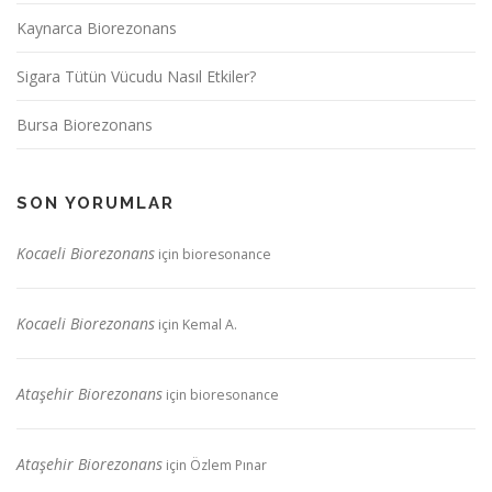
Kaynarca Biorezonans
Sigara Tütün Vücudu Nasıl Etkiler?
Bursa Biorezonans
SON YORUMLAR
Kocaeli Biorezonans
için
bioresonance
Kocaeli Biorezonans
için
Kemal A.
Ataşehir Biorezonans
için
bioresonance
Ataşehir Biorezonans
için
Özlem Pınar