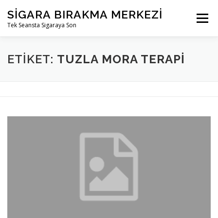
İçeriğe
SIGARA BIRAKMA MERKEZI
geç
Menü
Tek Seansta Sigaraya Son
ETIKET:
TUZLA MORA TERAPI