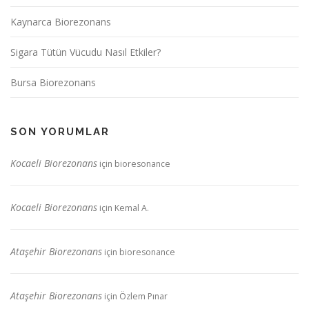
Kaynarca Biorezonans
Sigara Tütün Vücudu Nasıl Etkiler?
Bursa Biorezonans
SON YORUMLAR
Kocaeli Biorezonans
için
bioresonance
Kocaeli Biorezonans
için
Kemal A.
Ataşehir Biorezonans
için
bioresonance
Ataşehir Biorezonans
için
Özlem Pınar