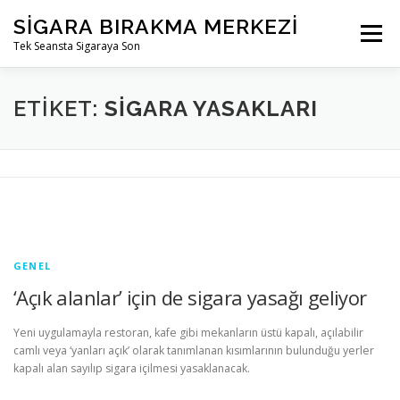
İçeriğe
SIGARA BIRAKMA MERKEZI
geç
Menü
Tek Seansta Sigaraya Son
ETIKET:
SIGARA YASAKLARI
GENEL
‘Açık alanlar’ için de sigara yasağı geliyor
Yeni uygulamayla restoran, kafe gibi mekanların üstü kapalı, açılabilir
camlı veya ‘yanları açık’ olarak tanımlanan kısımlarının bulunduğu yerler
kapalı alan sayılıp sigara içilmesi yasaklanacak.