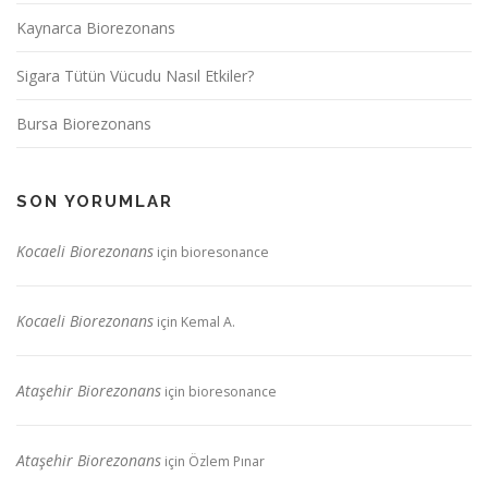
Kaynarca Biorezonans
Sigara Tütün Vücudu Nasıl Etkiler?
Bursa Biorezonans
SON YORUMLAR
Kocaeli Biorezonans
için
bioresonance
Kocaeli Biorezonans
için
Kemal A.
Ataşehir Biorezonans
için
bioresonance
Ataşehir Biorezonans
için
Özlem Pınar