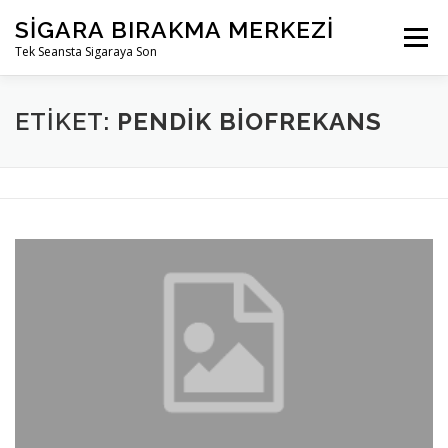
İçeriğe
SIGARA BIRAKMA MERKEZI
geç
Menü
Tek Seansta Sigaraya Son
ETIKET:
PENDIK BIOFREKANS