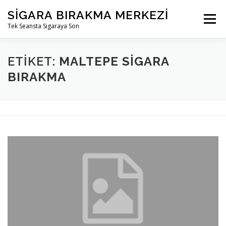
İçeriğe
SIGARA BIRAKMA MERKEZI
geç
Menü
Tek Seansta Sigaraya Son
ETIKET:
MALTEPE SIGARA
BIRAKMA