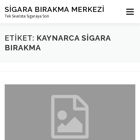
İçeriğe
SIGARA BIRAKMA MERKEZI
geç
Menü
Tek Seansta Sigaraya Son
ETIKET:
KAYNARCA SIGARA
BIRAKMA