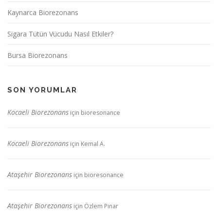
Kaynarca Biorezonans
Sigara Tütün Vücudu Nasıl Etkiler?
Bursa Biorezonans
SON YORUMLAR
Kocaeli Biorezonans
için
bioresonance
Kocaeli Biorezonans
için
Kemal A.
Ataşehir Biorezonans
için
bioresonance
Ataşehir Biorezonans
için
Özlem Pınar