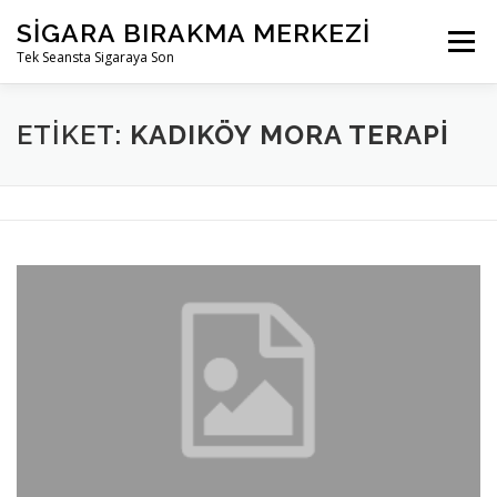
İçeriğe
SIGARA BIRAKMA MERKEZI
geç
Menü
Tek Seansta Sigaraya Son
ETIKET:
KADIKÖY MORA TERAPI